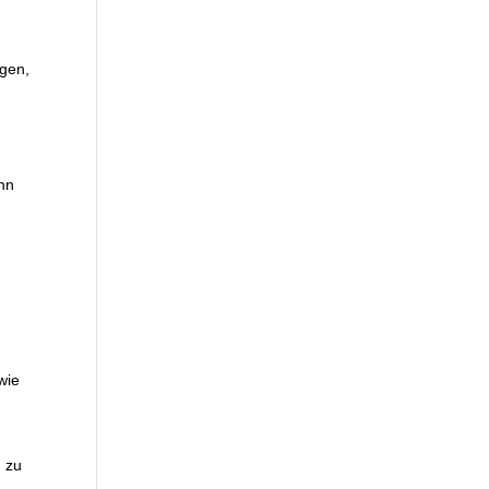
egen,
enn
wie
, zu