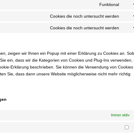
to
Funktional
Cons
servi
to
Cookies die noch untersucht werden
eleme
Cons
servi
to
Cookies die noch untersucht werden
word
Cons
servi
to
divi-
servi
(eleg
versc
n, zeigen wir Ihnen ein Popup mit einer Erklärung zu Cookies an. So
them
en Sie ein, dass wir die Kategorien von Cookies und Plug-Ins verwenden, 
Cookie-Erklärung beschrieben. Sie können die Verwendung von Cookies
hten Sie, dass dann unsere Website möglicherweise nicht mehr richtig
ngen
Immer aktiv
Ma